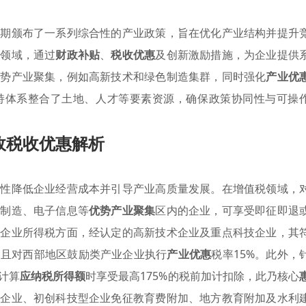
近期颁布了一系列综合性的产业政策，旨在优化产业结构并提升
键领域，通过
财政补贴
、
税收优惠
及创新激励措施，为企业提供
优势产业聚集，例如高新技术和绿色制造集群，同时强化
产业优
持体系整合了土地、人才等要素资源，确保政策协同性与可操
政税收优惠解析
质性降低企业经营成本并引导产业高质量发展。在增值税领域，
备制造、电子信息等
优势产业聚集
区内的企业，可享受即征即退
。企业所得税方面，经认定的高新技术企业及重点科技企业，其
，且对西部地区鼓励类产业企业执行
产业优惠
税率15%。此外，
计算
应纳税所得额
时享受最高175%的税前加计扣除，此乃核心
微企业、初创科技型企业免征教育费附加、地方教育附加及水利