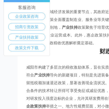
客服咨询
咸阳市作为区域经济发展的重要节点，其政府
企业政策咨询
争力。这些政策全面覆盖制造业、服务业等关
招商引资政策
统性支持。特别地，
产业扶持
政策聚焦于培育
框架以降低企业运营成本。此外，惠企政策扶
产业扶持政策
性，为后续财政税收优惠解析奠定基础。
政策文件下载
财
咸阳市构建了多层次的税收激励体系，旨在实
符合
产业扶持
导向的新建项目，特别是先进装
留抵税额加速退还政策，显著改善现金流状况
合条件的技术转让所得可享受免征或减征优惠
对研发投入强度达标的企业，允许其研发费用在
企政策扶持
举措之一。地方性规费层面，对小