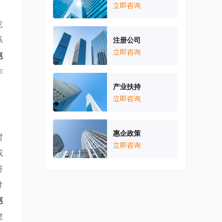
立即咨询
竞
系
注册公司
立即咨询
惠
作
产业扶持
立即咨询
惠企政策
对
立即咨询
或
符
针
惠
建